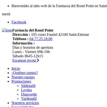
Bienvenido al sitio web de la Farmacia del Rond Point en Sain
menú
Facebook
Farmacia del Rond Point
Dirección :
105 cours Fauriel 42100 Saint-Etienne
Teléfono :
04.77.25.18.00
Información :
Días y horarios de apertura
Lunes - Viernes 09h-19h
Sábado 8h45-12h15
Escanear receta
Inicio
¿Quiénes somos?
Nuestro equipo
Promociones
Sildenafil
Levitra
Dapoxetin
Vardenafil
Nuestros servicios