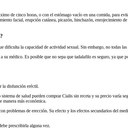
áximo de cinco horas, o con el estómago vacío en una comida, para evit
iento facial, erupción cutánea, picazón, hinchazón, enrojecimiento de l
o?
que dificulta la capacidad de actividad sexual. Sin embargo, no todas la
a su médico. Es posible que no sepa que tadalafilo es seguro, ya que p
la disfunción eréctil.
 sistema de salud pueden comprar Cialis sin receta y su precio varía se
, de manera más económica.
s con problemas de erección. Su efecto y los efectos secundarios del m
ebe prescribirla alguna vez.