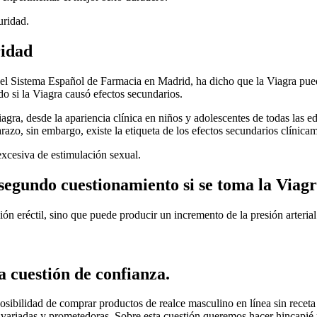
uridad.
ridad
el Sistema Español de Farmacia en Madrid, ha dicho que la Viagra pued
o si la Viagra causó efectos secundarios.
iagra, desde la apariencia clínica en niños y adolescentes de todas las
azo, sin embargo, existe la etiqueta de los efectos secundarios clínicam
excesiva de estimulación sexual.
segundo cuestionamiento si se toma la Viag
n eréctil, sino que puede producir un incremento de la presión arterial
 cuestión de confianza.
sibilidad de comprar productos de realce masculino en línea sin receta
 variadas y prometedoras. Sobre esta cuestión queremos hacer hincapié p