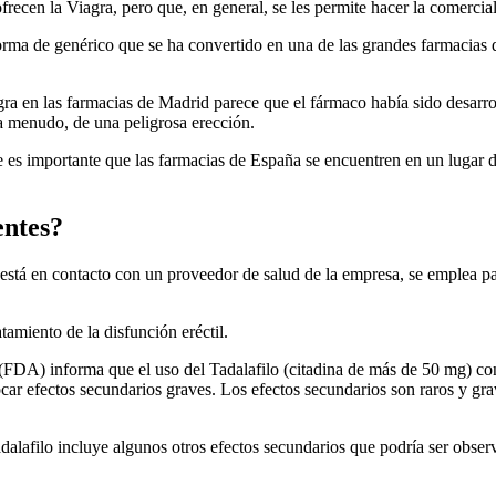
ecen la Viagra, pero que, en general, se les permite hacer la comercia
orma de genérico que se ha convertido en una de las grandes farmacias 
iagra en las farmacias de Madrid parece que el fármaco había sido desar
 a menudo, de una peligrosa erección.
e es importante que las farmacias de España se encuentren en un lugar d
entes?
á en contacto con un proveedor de salud de la empresa, se emplea para 
tamiento de la disfunción eréctil.
FDA) informa que el uso del Tadalafilo (citadina de más de 50 mg) 
ar efectos secundarios graves. Los efectos secundarios son raros y grav
adalafilo incluye algunos otros efectos secundarios que podría ser obse