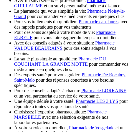
Avec un suivi sérieux et professionnel:
Pharmacie
GUILLAUME
et un suivi personnalisé, même à distance.
La pharmacie qui vous simplifie la vie:
Pharmacie Noisy-le-
Grand
pour commander vos médicaments en quelques clics.
Pour vos traitements du quotidien:
Pharmacie ean Jaurès
avec
des rappels pratiques pour vos traitements.
Pour des soins adaptés à votre mode de vie:
Pharmacie
ELBEUF
pour vous faire gagner du temps au quotidien.
Avec des conseils adaptés à votre situation:
Pharmacie
VALQUE BEAURAINS
pour des soins adaptés à vos
besoins.
La santé plus simple au quotidien:
Pharmacie DU
COUCHANT LA GRANDE MOTTE
pour commander vos
médicaments en quelques clics.
Des experts santé pour vous guider:
Pharmacie De Rocabey
Saint-Malo
pour des réponses concrètes à vos besoins
spécifiques.
Pour des conseils adaptés à chacun:
Pharmacie LORRAINE
et un vrai partenariat au service de votre santé.
Une équipe dédiée à votre santé:
Pharmacie LES 3 LYS
pour
répondre à toutes vos questions de santé.
Choisissez l’expertise pharmaceutique:
Pharmacie
MARSEILLE
avec une sélection exigeante de nos
laboratoires partenaires.
À votre service au quotidien,
Pharmacie de Vosgelade
et un