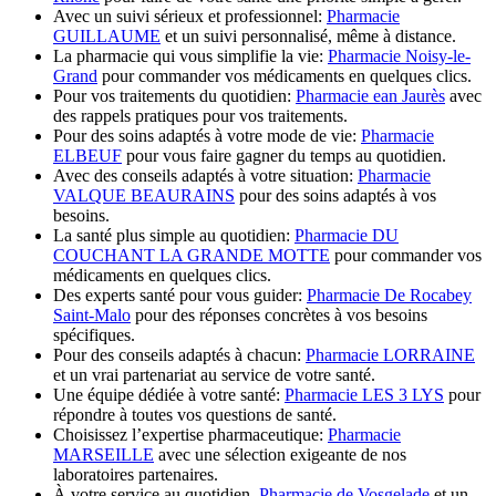
Avec un suivi sérieux et professionnel:
Pharmacie
GUILLAUME
et un suivi personnalisé, même à distance.
La pharmacie qui vous simplifie la vie:
Pharmacie Noisy-le-
Grand
pour commander vos médicaments en quelques clics.
Pour vos traitements du quotidien:
Pharmacie ean Jaurès
avec
des rappels pratiques pour vos traitements.
Pour des soins adaptés à votre mode de vie:
Pharmacie
ELBEUF
pour vous faire gagner du temps au quotidien.
Avec des conseils adaptés à votre situation:
Pharmacie
VALQUE BEAURAINS
pour des soins adaptés à vos
besoins.
La santé plus simple au quotidien:
Pharmacie DU
COUCHANT LA GRANDE MOTTE
pour commander vos
médicaments en quelques clics.
Des experts santé pour vous guider:
Pharmacie De Rocabey
Saint-Malo
pour des réponses concrètes à vos besoins
spécifiques.
Pour des conseils adaptés à chacun:
Pharmacie LORRAINE
et un vrai partenariat au service de votre santé.
Une équipe dédiée à votre santé:
Pharmacie LES 3 LYS
pour
répondre à toutes vos questions de santé.
Choisissez l’expertise pharmaceutique:
Pharmacie
MARSEILLE
avec une sélection exigeante de nos
laboratoires partenaires.
À votre service au quotidien,
Pharmacie de Vosgelade
et un