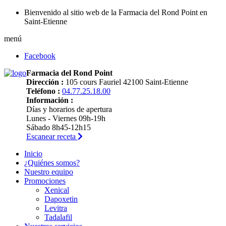
Bienvenido al sitio web de la Farmacia del Rond Point en
Saint-Etienne
menú
Facebook
Farmacia del Rond Point
Dirección :
105 cours Fauriel 42100 Saint-Etienne
Teléfono :
04.77.25.18.00
Información :
Días y horarios de apertura
Lunes - Viernes 09h-19h
Sábado 8h45-12h15
Escanear receta
Inicio
¿Quiénes somos?
Nuestro equipo
Promociones
Xenical
Dapoxetin
Levitra
Tadalafil