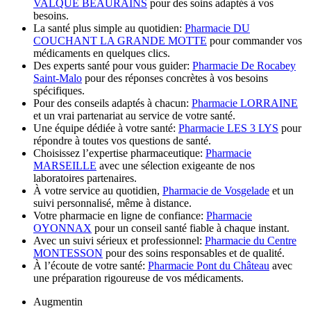
VALQUE BEAURAINS
pour des soins adaptés à vos
besoins.
La santé plus simple au quotidien:
Pharmacie DU
COUCHANT LA GRANDE MOTTE
pour commander vos
médicaments en quelques clics.
Des experts santé pour vous guider:
Pharmacie De Rocabey
Saint-Malo
pour des réponses concrètes à vos besoins
spécifiques.
Pour des conseils adaptés à chacun:
Pharmacie LORRAINE
et un vrai partenariat au service de votre santé.
Une équipe dédiée à votre santé:
Pharmacie LES 3 LYS
pour
répondre à toutes vos questions de santé.
Choisissez l’expertise pharmaceutique:
Pharmacie
MARSEILLE
avec une sélection exigeante de nos
laboratoires partenaires.
À votre service au quotidien,
Pharmacie de Vosgelade
et un
suivi personnalisé, même à distance.
Votre pharmacie en ligne de confiance:
Pharmacie
OYONNAX
pour un conseil santé fiable à chaque instant.
Avec un suivi sérieux et professionnel:
Pharmacie du Centre
MONTESSON
pour des soins responsables et de qualité.
À l’écoute de votre santé:
Pharmacie Pont du Château
avec
une préparation rigoureuse de vos médicaments.
Augmentin