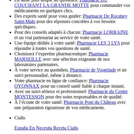
COUCHANT LA GRANDE MOTTE
pour commander vos
médicaments en quelques clics.
Des experts santé pour vous guider:
Pharmacie De Rocabey
Saint-Malo
pour des réponses concrètes à vos besoins
spécifiques.
Pour des conseils adaptés à chacun:
Pharmacie LORRAINE
et un vrai partenariat au service de votre santé.
Une équipe dédiée à votre santé:
Pharmacie LES 3 LYS
pour
répondre à toutes vos questions de santé.
Choisissez l’expertise pharmaceutique:
Pharmacie
MARSEILLE
avec une sélection exigeante de nos
laboratoires partenaires.
À votre service au quotidien,
Pharmacie de Vosgelade
et un
suivi personnalisé, même à distance.
Votre pharmacie en ligne de confiance:
Pharmacie
OYONNAX
pour un conseil santé fiable à chaque instant.
Avec un suivi sérieux et professionnel:
Pharmacie du Centre
MONTESSON
pour des soins responsables et de qualité.
À l’écoute de votre santé:
Pharmacie Pont du Château
avec
une préparation rigoureuse de vos médicaments.
Cialis
España En Necesita Receta Cialis