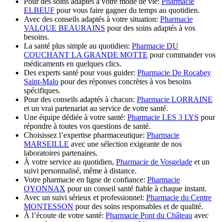
Pour des soins adaptés à votre mode de vie:
Pharmacie
ELBEUF
pour vous faire gagner du temps au quotidien.
Avec des conseils adaptés à votre situation:
Pharmacie
VALQUE BEAURAINS
pour des soins adaptés à vos
besoins.
La santé plus simple au quotidien:
Pharmacie DU
COUCHANT LA GRANDE MOTTE
pour commander vos
médicaments en quelques clics.
Des experts santé pour vous guider:
Pharmacie De Rocabey
Saint-Malo
pour des réponses concrètes à vos besoins
spécifiques.
Pour des conseils adaptés à chacun:
Pharmacie LORRAINE
et un vrai partenariat au service de votre santé.
Une équipe dédiée à votre santé:
Pharmacie LES 3 LYS
pour
répondre à toutes vos questions de santé.
Choisissez l’expertise pharmaceutique:
Pharmacie
MARSEILLE
avec une sélection exigeante de nos
laboratoires partenaires.
À votre service au quotidien,
Pharmacie de Vosgelade
et un
suivi personnalisé, même à distance.
Votre pharmacie en ligne de confiance:
Pharmacie
OYONNAX
pour un conseil santé fiable à chaque instant.
Avec un suivi sérieux et professionnel:
Pharmacie du Centre
MONTESSON
pour des soins responsables et de qualité.
À l’écoute de votre santé:
Pharmacie Pont du Château
avec