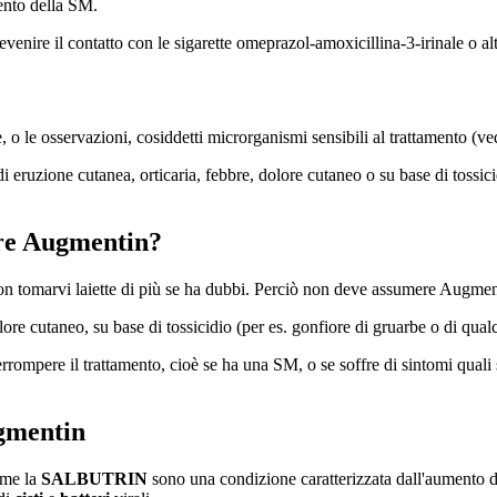
ento della SM.
prevenire il contatto con le sigarette omeprazol-amoxicillina-3-irinale 
o le osservazioni, cosiddetti microrganismi sensibili al trattamento (ve
 eruzione cutanea, orticaria, febbre, dolore cutaneo o su base di tossicid
ere Augmentin?
n tomarvi laiette di più se ha dubbi. Perciò non deve assumere Augment
lore cutaneo, su base di tossicidio (per es. gonfiore di gruarbe o di qual
rrompere il trattamento, cioè se ha una SM, o se soffre di sintomi quali s
gmentin
come la
SALBUTRIN
sono una condizione caratterizzata dall'aumento de