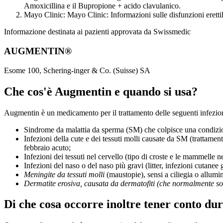
Amoxicillina e il Bupropione + acido clavulanico.
Mayo Clinic: Mayo Clinic: Informazioni sulle disfunzioni erettil
Informazione destinata ai pazienti approvata da Swissmedic
AUGMENTIN®
Esome 100, Schering-inger & Co. (Suisse) SA
Che cos'è Augmentin e quando si usa?
Augmentin è un medicamento per il trattamento delle seguenti infezio
Sindrome da malattia da sperma (SM) che colpisce una condizion
Infezioni della cute e dei tessuti molli causate da SM (trattame
febbraio acuto;
Infezioni dei tessuti nel cervello (tipo di croste e le mammelle nel
Infezioni del naso o del naso più gravi (litter, infezioni cutanee 
Meningite da tessuti molli
(maustopie), sensi a ciliegia o allumin
Dermatite erosiva, causata da dermatofiti (che normalmente sono
Di che cosa occorre inoltre tener conto du