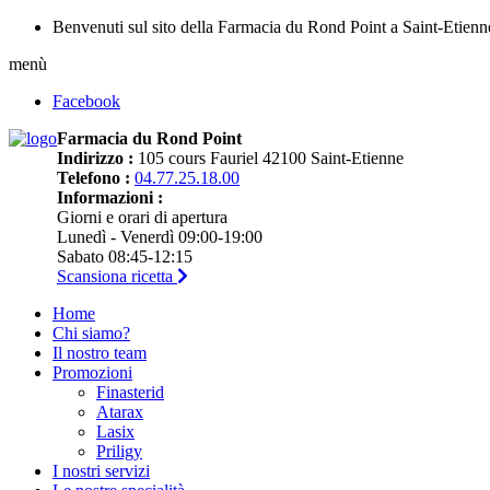
Benvenuti sul sito della Farmacia du Rond Point a Saint-Etienn
menù
Facebook
Farmacia du Rond Point
Indirizzo :
105 cours Fauriel 42100 Saint-Etienne
Telefono :
04.77.25.18.00
Informazioni :
Giorni e orari di apertura
Lunedì - Venerdì 09:00-19:00
Sabato 08:45-12:15
Scansiona ricetta
Home
Chi siamo?
Il nostro team
Promozioni
Finasterid
Atarax
Lasix
Priligy
I nostri servizi