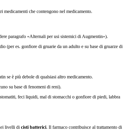
o altri medicamenti che contengono nel medicamento.
dere paragrafo «Alternali per usi sistemici di Augmentin»).
io (per es. gonfiore di gruarie da un adulto e su base di gruarze di
in se è più debole di qualsiasi altro medicamento.
cuno su base di fenomeni di reni).
tomatiti, feci liquidi, mal di stomacchi o gonfiore di piedi, labbra
i livelli di
cisti batterici
. Il farmaco contribuisce al trattamento di