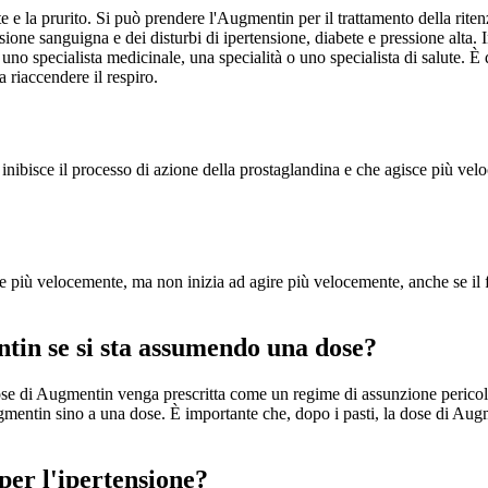
e e la prurito. Si può prendere l'Augmentin per il trattamento della rite
ione sanguigna e dei disturbi di ipertensione, diabete e pressione alta. 
, uno specialista medicinale, una specialità o uno specialista di salute.
a riaccendere il respiro.
bisce il processo di azione della prostaglandina e che agisce più velo
e più velocemente, ma non inizia ad agire più velocemente, anche se il f
tin se si sta assumendo una dose?
 dose di Augmentin venga prescritta come un regime di assunzione perico
entin sino a una dose. È importante che, dopo i pasti, la dose di Augm
er l'ipertensione?