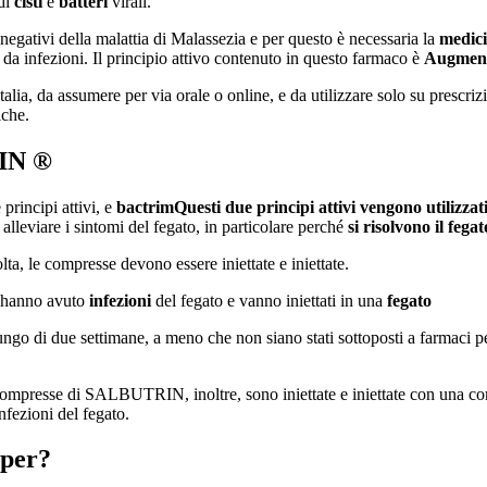
 di
cisti
e
batteri
virali.
egativi della malattia di Malassezia e per questo è necessaria la
medic
te da infezioni. Il principio attivo contenuto in questo farmaco è
Augmen
 Italia, da assumere per via orale o online, e da utilizzare solo su presc
iche.
IN ®
rincipi attivi, e
bactrim
Questi due principi attivi vengono utilizzati
leviare i sintomi del fegato, in particolare perché
si risolvono il fegat
lta, le compresse devono essere iniettate e iniettate.
 hanno avuto
infezioni
del fegato e vanno iniettati in una
fegato
 di due settimane, a meno che non siano stati sottoposti a farmaci per
sse di SALBUTRIN, inoltre, sono iniettate e iniettate con una compres
fezioni del fegato.
 per?