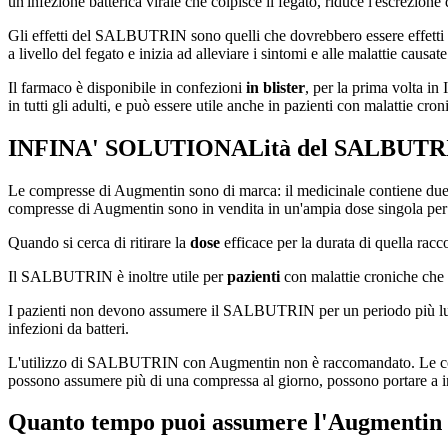
un'infezione batterica virale che colpisce il fegato, riduce l'escrezione
Gli effetti del SALBUTRIN sono quelli che dovrebbero essere effetti n
a livello del fegato e inizia ad alleviare i sintomi e alle malattie causa
Il farmaco è disponibile in confezioni
in blister
, per la prima volta in
in tutti gli adulti, e può essere utile anche in pazienti con malattie cron
INFINA' SOLUTIONALità del SALBUTR
Le compresse di Augmentin sono di marca: il medicinale contiene due p
compresse di Augmentin sono in vendita in un'ampia dose singola per al
Quando si cerca di ritirare la
dose
efficace per la durata di quella racco
Il SALBUTRIN è inoltre utile per
pazienti
con malattie croniche che
I pazienti non devono assumere il SALBUTRIN per un periodo più lungo
infezioni da batteri.
L'utilizzo di SALBUTRIN con Augmentin non è raccomandato. Le compre
possono assumere più di una compressa al giorno, possono portare a in
Quanto tempo puoi assumere l'Augmentin