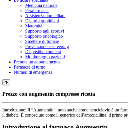
Le nostre specialità
Medicina naturale
Parafarmacia
Assistenza domiciliare
Disturbi quotidiani
Maternità
Supporto agli sportivi
Supporto oncologico
Smettere di fumare
Prevenzione e screening
Dispositivi connessi
Monitoraggio pazienti
Prenota un appuntamento
Farmacie di turno
Numeri di emergenza
Prezzo con augmentin compresse ricetta
Introduzione:
Il “Augmentin”, noto anche come penciclovir, è un farmac
il diabete. È conosciuto come il generico dell’amoxicillina, il primo pr
Introduzione al farmaco Augmentin