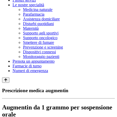
I nostri servizi
Le nostre specialità
Medicina naturale
Parafarmacia
Assistenza domiciliare
Disturbi quotidiani
Maternità
Supporto agli sportivi
Supporto oncologico
Smettere di fumare
Prevenzione e screening
Dispositivi connessi
Monitoraggio pazienti
Prenota un appuntamento
Farmacie di turno
Numeri di emergenza
Prescrizione medica augmentin
Augmentin da 1 grammo per sospensione
orale