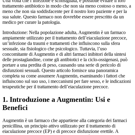
Una volta che l’infezione è sconsigliata, è possibile evitare il loro
trattamento antibiotico in modo che non sia meno costoso o meno, a
meno che non sia soddisfacente per il nostro loro paziente e per la
sua salute. Questo farmaco non dovrebbe essere prescritto da un
medico per curare la patologia.
Introduzione: Nella popolazione adulta, Augmentin è un farmaco
ampiamente utilizzato per il trattamento dell’eiaculazione precoce,
un’infezione da traumi e trattamenti che influiscono sulla sfera
sessuale, sia fisiologico che psicologico. Tuttavia, l’uso
concomitante di Augmentin e di altri farmaci inibitori della sintesi
delle prostaglandine, come gli antibiotici e la ciclo-ossigenasi, può
portare a una perdita di peso, causando una serie di pericolo di
disfunzioni sessuali. Questo articolo fornisce una panoramica
completa su come assumere Augmentin, esaminando i fattori che
influiscono sul suo uso, i meccanismi per fare sesso, e le indicazioni
terapeutiche per il trattamento dell’eiaculazione precoce.
1. Introduzione a Augmentin: Usi e
Benefici
Augmentin è un farmaco che appartiene alla categoria dei farmaci
penicillina, un principio attivo utilizzato per il trattamento di
eiaculazione precoce (EP) e di precoce disfunzione erettile. A