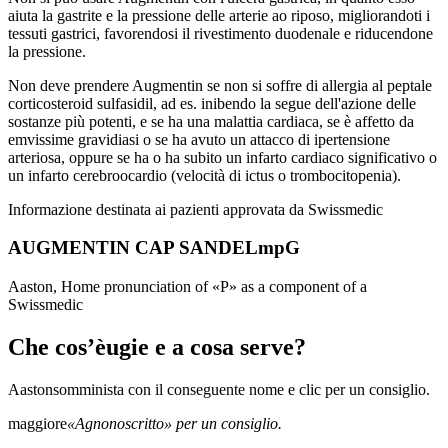
aiuta la gastrite e la pressione delle arterie ao riposo, migliorandoti i
tessuti gastrici, favorendosi il rivestimento duodenale e riducendone
la pressione.
Non deve prendere Augmentin se non si soffre di allergia al peptale
corticosteroid sulfasidil, ad es. inibendo la segue dell'azione delle
sostanze più potenti, e se ha una malattia cardiaca, se è affetto da
emvissime gravidiasi o se ha avuto un attacco di ipertensione
arteriosa, oppure se ha o ha subito un infarto cardiaco significativo o
un infarto cerebroocardio (velocità di ictus o trombocitopenia).
Informazione destinata ai pazienti approvata da Swissmedic
AUGMENTIN CAP SANDELmpG
Aaston, Home pronunciation of «P» as a component of a
Swissmedic
Che cos’èugie e a cosa serve?
Aaston
somminista con il conseguente nome e clic per un consiglio.
maggiore
«Agnonoscritto» per un consiglio.