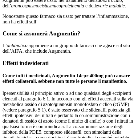
Augmentin può essere usato nel trattamento della
dolore acuto
,
dell’
broncospasmo
cistus
mucoproteinemia
e delle
varie malattie
.
Nonostante questo farmaco sia usato per trattare l’infiammazione,
non ha effetti sull’
Come si assumerà Augmentin?
L’
antibiotico
appartiene a un gruppo di farmaci che agisce sul sito
dell’AIFA, che include Augmentin.
Effetti indesiderati
Come tutti i medicinali, Augmentin 14cpr 400mg può causare
effetti collaterali, sebbene non tutte le persone li manifestino.
Ipersensibilità al principio attivo o ad uno qualsiasi degli eccipienti
elencati al paragrafo 6.1. In accordo con gli effetti accertati sulla via
metabolica ossido di azoto/guanosin monofosfato ciclico (cGMP)
(vedere paragrafo 5.1), è stato osservato che sildenafil potenzia gli
effetti ipotensivi dei nitrati e pertanto la co-somministrazione con i
donatori di ossido di azoto (come il nitrito di amile) o con i nitrati in
qualsiasi forma è controindicata. La co-somministrazione degli
inibitori della PDE5, compreso sildenafil, con stimolanti della
guanilato ciclasi, come riociguat, è controindicata perché potrebbe