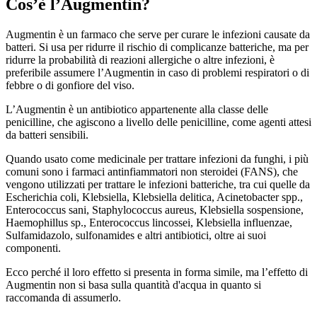
Cos’è l’Augmentin?
Augmentin è un farmaco che serve per curare le infezioni causate da
batteri. Si usa per ridurre il rischio di complicanze batteriche, ma per
ridurre la probabilità di reazioni allergiche o altre infezioni, è
preferibile assumere l’Augmentin in caso di problemi respiratori o di
febbre o di gonfiore del viso.
L’Augmentin è un antibiotico appartenente alla classe delle
penicilline, che agiscono a livello delle penicilline, come agenti attesi
da batteri sensibili.
Quando usato come medicinale per trattare infezioni da funghi, i più
comuni sono i farmaci antinfiammatori non steroidei (FANS), che
vengono utilizzati per trattare le infezioni batteriche, tra cui quelle da
Escherichia coli, Klebsiella, Klebsiella delitica, Acinetobacter spp.,
Enterococcus sani, Staphylococcus aureus, Klebsiella sospensione,
Haemophillus sp., Enterococcus lincossei, Klebsiella influenzae,
Sulfamidazolo, sulfonamides e altri antibiotici, oltre ai suoi
componenti.
Ecco perché il loro effetto si presenta in forma simile, ma l’effetto di
Augmentin non si basa sulla quantità d'acqua in quanto si
raccomanda di assumerlo.