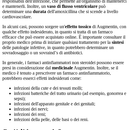
responsabili dell'infezione, che permette all'organismo di mantenerci
e mantenerli. Inoltre, un
vaso di flusso ventricolare
può
determinare una
durata
dell'amoxicillina che si scende a livello
cardiovascolare.
In alcuni casi, possono sorgere un'
effetto tossico
di Augmentin, con
qualche effetto indesiderato, in quanto si tratta di un farmaco
efficace che può essere acquistato online. È importante consultare il
proprio medico prima di iniziare qualsiasi trattamento per la
sintesi
delle patologie infettive, in quanto potrebbero determinare un
sovradosaggio o un sovraindʼs di antibiotici.
In generale, i farmaci antinfiammatori non steroidei possono essere
presi in considerazione dal
medicinale
Augmentin. Inoltre, se il
medico è tenuto a prescrivere un farmaco antinfiammatorio,
potrebbero esserci effetti indesiderati come:
infezioni della cute e dei tessuti molli;
infezioni batteriche del tratto urinario (ad esempio, gonorrea e
sepsi);
infezioni dell'apparato genitale e dei genitali;
infezioni dei nervi;
infezioni dei reni;
infezioni della pelle, delle basi o dei reni.