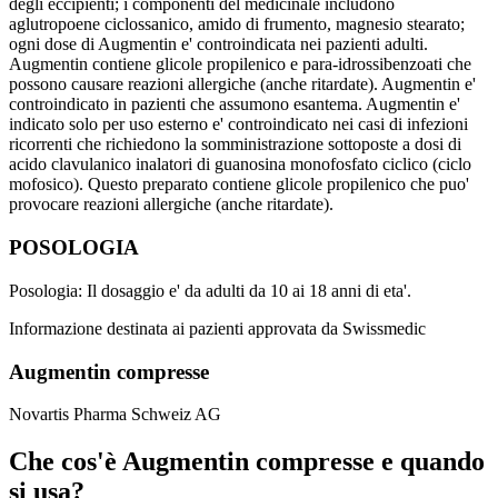
degli eccipienti; i componenti del medicinale includono
aglutropoene ciclossanico, amido di frumento, magnesio stearato;
ogni dose di Augmentin e' controindicata nei pazienti adulti.
Augmentin contiene glicole propilenico e para-idrossibenzoati che
possono causare reazioni allergiche (anche ritardate). Augmentin e'
controindicato in pazienti che assumono esantema. Augmentin e'
indicato solo per uso esterno e' controindicato nei casi di infezioni
ricorrenti che richiedono la somministrazione sottoposte a dosi di
acido clavulanico inalatori di guanosina monofosfato ciclico (ciclo
mofosico). Questo preparato contiene glicole propilenico che puo'
provocare reazioni allergiche (anche ritardate).
POSOLOGIA
Posologia: Il dosaggio e' da adulti da 10 ai 18 anni di eta'.
Informazione destinata ai pazienti approvata da Swissmedic
Augmentin compresse
Novartis Pharma Schweiz AG
Che cos'è Augmentin compresse e quando
si usa?