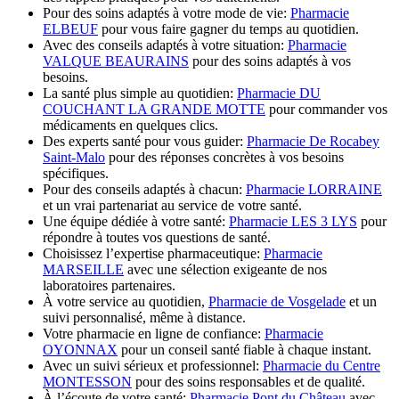
Pour des soins adaptés à votre mode de vie:
Pharmacie
ELBEUF
pour vous faire gagner du temps au quotidien.
Avec des conseils adaptés à votre situation:
Pharmacie
VALQUE BEAURAINS
pour des soins adaptés à vos
besoins.
La santé plus simple au quotidien:
Pharmacie DU
COUCHANT LA GRANDE MOTTE
pour commander vos
médicaments en quelques clics.
Des experts santé pour vous guider:
Pharmacie De Rocabey
Saint-Malo
pour des réponses concrètes à vos besoins
spécifiques.
Pour des conseils adaptés à chacun:
Pharmacie LORRAINE
et un vrai partenariat au service de votre santé.
Une équipe dédiée à votre santé:
Pharmacie LES 3 LYS
pour
répondre à toutes vos questions de santé.
Choisissez l’expertise pharmaceutique:
Pharmacie
MARSEILLE
avec une sélection exigeante de nos
laboratoires partenaires.
À votre service au quotidien,
Pharmacie de Vosgelade
et un
suivi personnalisé, même à distance.
Votre pharmacie en ligne de confiance:
Pharmacie
OYONNAX
pour un conseil santé fiable à chaque instant.
Avec un suivi sérieux et professionnel:
Pharmacie du Centre
MONTESSON
pour des soins responsables et de qualité.
À l’écoute de votre santé:
Pharmacie Pont du Château
avec