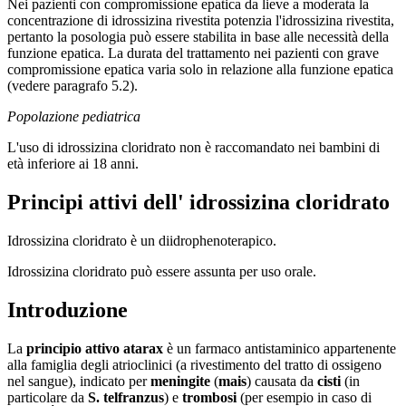
Nei pazienti con compromissione epatica da lieve a moderata la
concentrazione di idrossizina rivestita potenzia l'idrossizina rivestita,
pertanto la posologia può essere stabilita in base alle necessità della
funzione epatica. La durata del trattamento nei pazienti con grave
compromissione epatica varia solo in relazione alla funzione epatica
(vedere paragrafo 5.2).
Popolazione pediatrica
L'uso di idrossizina cloridrato non è raccomandato nei bambini di
età inferiore ai 18 anni.
Principi attivi
dell' idrossizina cloridrato
Idrossizina cloridrato è un diidrophenoterapico.
Idrossizina cloridrato può essere assunta per uso orale.
Introduzione
La
principio attivo atarax
è un farmaco antistaminico appartenente
alla famiglia degli atrioclinici (a rivestimento del tratto di ossigeno
nel sangue), indicato per
meningite
(
mais
) causata da
cisti
(in
particolare da
S. telfranzus
) e
trombosi
(per esempio in caso di