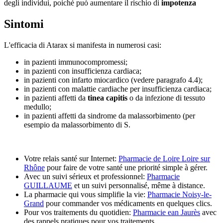
degli individui, poiché può aumentare il rischio di
impotenza
Sintomi
L'efficacia di Atarax si manifesta in numerosi casi:
in pazienti immunocompromessi;
in pazienti con insufficienza cardiaca;
in pazienti con infarto miocardico (vedere paragrafo 4.4);
in pazienti con malattie cardiache per insufficienza cardiaca;
in pazienti affetti da
tinea capitis
o da infezione di tessuto
medullo;
in pazienti affetti da sindrome da malassorbimento (per
esempio da malassorbimento di S.
Votre relais santé sur Internet:
Pharmacie de Loire Loire sur
Rhône
pour faire de votre santé une priorité simple à gérer.
Avec un suivi sérieux et professionnel:
Pharmacie
GUILLAUME
et un suivi personnalisé, même à distance.
La pharmacie qui vous simplifie la vie:
Pharmacie Noisy-le-
Grand
pour commander vos médicaments en quelques clics.
Pour vos traitements du quotidien:
Pharmacie ean Jaurès
avec
des rappels pratiques pour vos traitements.