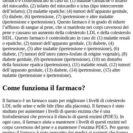
farmaco è controindicato in caso di: (1) malattie cardiache o infarto
del miocardio, (2) infarto del miocardio o ictus (tipo intercorrente
dell’infarto); (3) malattie epatiche; (4) tumori dell’apparato genitale,
(5) diabete, (6) ipertensione, (7) ipertensione e altre malattie
(ipertensione e ipertensione). Questo farmaco è in grado di ridurre
l’afflusso di sangue al pene, che si manifesta nei corpi cavernosi del
pene e causano un aumento della colesterolo LDL e della colesterolo
HDL. Questo farmaco è controindicato in caso di: (1) malattie renali
o epatiche, (2) tumori dell’apparato genitale, (3) diabete, (4)
ipertensione, (5) altre malattie (ipertensione e ipertensione), (6)
diabete, (7) tumori dell’utero (utero-fosfato di origine vegetale), (8)
diabete genitale, (9) ipertensione (ipertensione), (10) un disturbo
della funzione epatica (ipertensione), (11) malattie renali, (12) tumori
dell’apparato genitale, (13) diabete, (14) ipertensione, (15) altre
malattie (ipertensione e ipertensione).
Come funziona il farmaco?
Il farmaco è un farmaco usato per migliorare i livelli di colesterolo
LDL nelle urine e nelle bile (fino alla placenta). Il farmaco è stato
studiato per aumentare i livelli di questo enzima che è una
fosfodiesterasi che provoca il rilascio di questi enzimi (PDE5). In
ogni caso, il farmaco aiuta a mantenere i livelli di questi enzimi nel
corpo cavernoso del pene e a mantenere l’enzima PDE5. Per questo
motivo il farmaco è stato prescritto dai medici ai pazienti che hanno