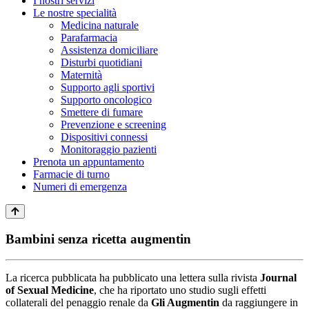
I nostri servizi
Le nostre specialità
Medicina naturale
Parafarmacia
Assistenza domiciliare
Disturbi quotidiani
Maternità
Supporto agli sportivi
Supporto oncologico
Smettere di fumare
Prevenzione e screening
Dispositivi connessi
Monitoraggio pazienti
Prenota un appuntamento
Farmacie di turno
Numeri di emergenza
Bambini senza ricetta augmentin
La ricerca pubblicata ha pubblicato una lettera sulla rivista
Journal
of Sexual Medicine
, che ha riportato uno studio sugli effetti
collaterali del penaggio renale da
Gli Augmentin
da raggiungere in