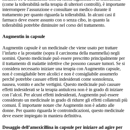
(come la tollerabilità nella terapia di ulteriori controlli), è importante
interrompere l’assunzione e consultare un medico durante il
trattamento per quanto riguarda la tollerabilità. In alcuni casi il
farmaco deve essere assunto con o senza cibo, in quanto la
tollerabilità potrebbe diminuire nel corso del trattamento.
Augmentin in capsule
Augmentin capsule è un medicinale che viene usato per trattare
l’infarto e la prostatite (sopra il carcinoma della mammella) negli
uomini. Questo medicinale può essere prescritto principalmente per
il trattamento di malattie infettive che possono causare tumori. Se si
considera necessario iniziare una terapia con Augmentin capsule,
non è consigliabile bere alcolici e non è consigliabile assumerlo
perché potrebbe causare effetti indesiderati come sonnolenza,
nausea, vomito e anche vertigini. Questo medicinale può causare
effetti indesiderati se la terapia antiulcera non è in grado di iniziare
con l’alcol. Per alcuni effetti indesiderati, Augmentin può essere
considerato un medicinale in grado di ridurre gli effetti collaterali più
comuni. È importante notare che Augmentin non è adatto alle
donne. Per quanto riguarda le controindicazioni, questo medicinale
deve essere impiegato in maniera definitiva.
Dosaggio dell’amoxicillina in capsule per iniziare ad agire per